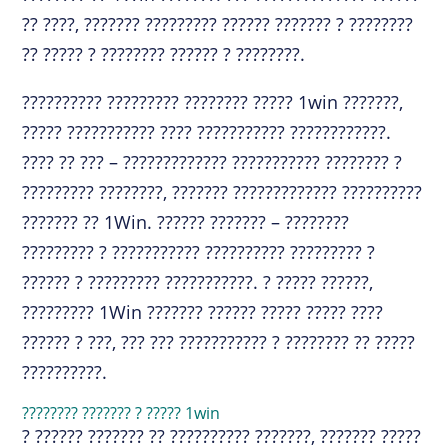
?? ????, ??????? ????????? ?????? ??????? ? ????????
?? ????? ? ???????? ?????? ? ????????.
?????????? ????????? ???????? ????? 1win ???????,
????? ??????????? ???? ??????????? ????????????.
???? ?? ??? – ????????????? ??????????? ???????? ?
????????? ????????, ??????? ????????????? ??????????
??????? ?? 1Win. ?????? ??????? – ????????
????????? ? ??????????? ?????????? ????????? ?
?????? ? ????????? ???????????. ? ????? ??????,
????????? 1Win ??????? ?????? ????? ????? ????
?????? ? ???, ??? ??? ??????????? ? ???????? ?? ?????
??????????.
???????? ??????? ? ????? 1win
? ?????? ??????? ?? ?????????? ???????, ??????? ?????