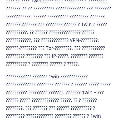
???? ?? ???? 1win ????? ???? ????????? ? ?????????
??????? ??-?? ?????????? ?????????????? ??? ????????
-???????????. ?????? ?????????? ????????? ???????,
??????? ??????? ??? ???????? ?????? ? 1win ? ?????
??????????. ?? ?????? ??????????????? ??????
????????????, ??? ????????????? VPN-????????,
??????-???????? ??? Tor-????????. ??? ???????????
????????? ???????? ??? IP-?????, ???????? ???????
?????????? ? ???????? ?????? ? ?????.
???????????? ??????? 1win ?????????????
?????????????? ???????? ??????? ? ?????? ????? ?????
?????????? ????????? ???????. ??????? 1win – ???
?????? ????? ????????????? ?????, ?? ? ???????
????????. ??? ??????? ??? ?????? ?????????? ?
????????? ????????????? ???????? ?????? ? 1win