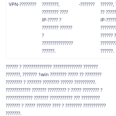
VPN-????????
????????,
-???????
??????,
???????? ????
?? ????
IP-????? ?
IP-?????
???????? ??????
???????
?
?????? 
???????????????
???????
??????.
??????.
?????? ? ?????????????? ?????????????? ???????
???????, ??????? 1win ???????? ????? ?? ????????
???????? ? ??????? ???????? ?????? ??????????.
???????????? ??????? ????????? ? ????? ???????? ?
????????????? ??????? ??????????? ??? ?????????
??????? ? ????? ??????? ???? ? ???????? ???????????
???????.