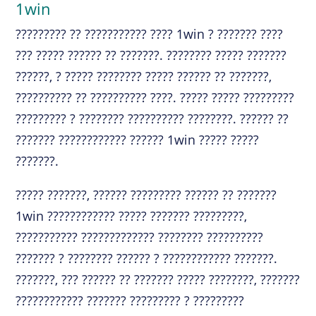
1win
????????? ?? ??????????? ???? 1win ? ??????? ????
??? ????? ?????? ?? ???????. ???????? ????? ???????
??????, ? ????? ???????? ????? ?????? ?? ???????,
?????????? ?? ?????????? ????. ????? ????? ?????????
????????? ? ???????? ?????????? ????????. ?????? ??
??????? ???????????? ?????? 1win ????? ?????
???????.
????? ???????, ?????? ????????? ?????? ?? ???????
1win ???????????? ????? ??????? ?????????,
??????????? ????????????? ???????? ??????????
??????? ? ???????? ?????? ? ???????????? ???????.
???????, ??? ?????? ?? ??????? ????? ????????, ???????
???????????? ??????? ????????? ? ?????????