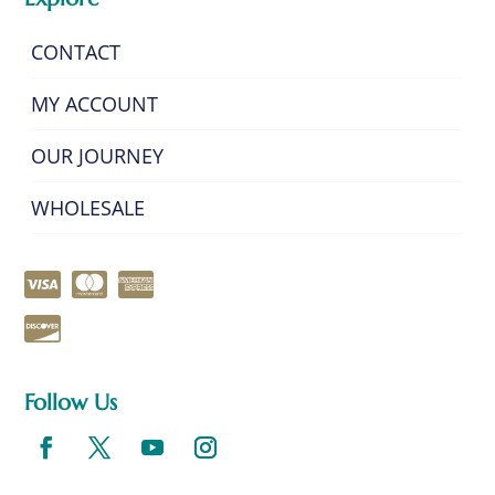
CONTACT
MY ACCOUNT
OUR JOURNEY
WHOLESALE
Follow Us