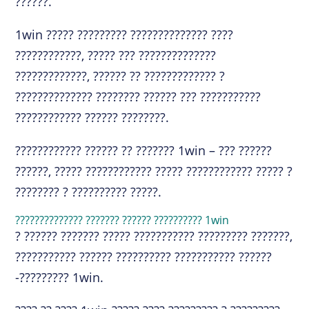
??????.
1win ????? ????????? ?????????????? ????
????????????, ????? ??? ??????????????
?????????????, ?????? ?? ????????????? ?
?????????????? ???????? ?????? ??? ???????????
???????????? ?????? ????????.
???????????? ?????? ?? ??????? 1win – ??? ??????
??????, ????? ???????????? ????? ???????????? ????? ?
???????? ? ?????????? ?????.
?????????????? ??????? ?????? ?????????? 1win
? ?????? ??????? ????? ??????????? ????????? ???????,
??????????? ?????? ?????????? ??????????? ??????
-????????? 1win.