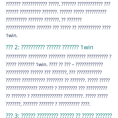
??????? ???????????? ?????, ??????? ???????????? ???
?????? ?????????? ???????. ?????? ????? ??????????
?????????? ??????? ???????, ?? ???????
?????????????? ??????? ??? ????? ?? ??????????? ????
1win.
??? 2: ?????????? ?????? ??????? 1win
?????????? ????????? ???????? ????????? ?????????? ?
????? ???????? 1win. ???? ?? ??? – ?????????????
??????????? ?????? ??? ???????, ??? ????????????
??????? ??????????? ???????? ?? ???????. ????? ?????
??????????????? ??????? ? ????????? ??? ??????????
?? ??????? ? ??????????????? ?????????. ????? ?????
???????, ??????? ??????? ? ?????????? ????.
??? 3: ?????? ????????? ?????? ?? ????? ???????