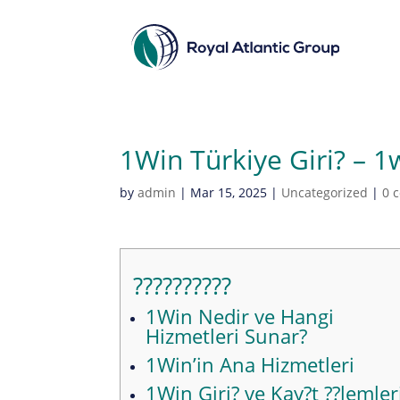
1Win Türkiye Giri? – 1
by
admin
|
Mar 15, 2025
|
Uncategorized
|
0 
??????????
1Win Nedir ve Hangi
Hizmetleri Sunar?
1Win’in Ana Hizmetleri
1Win Giri? ve Kay?t ??lemler