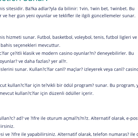
s sitesidir. Ba?ka adlar?yla da bilinir: 1vin, 1win bet, 1winbet. Bu
 ve her gün yeni oyunlar ve teklifler ile ilgili güncellemeler sunar.
s hizmeti sunar. Futbol, basketbol, voleybol, tenis, futbol ligleri ve
li bahis seçenekleri mevcuttur.
lar çe?itli klasik ve modern casino oyunlar?n? deneyebilirler. Bu
 oyunlar? ve daha fazlas? yer al?r.
islerini sunar. Kullan?c?lar canl? maçlar? izleyerek veya canl? casin
t kullan?c?lar için te?vikli bir ödül program? sunar. Bu program, 
mevcut kullan?c?lar için düzenli ödüller içerir.
ullan?c? ad? ve ?ifre ile oturum açmal?s?n?z. Alternatif olarak, e-pos
irsiniz.
i ve ?ifre ile yapabilirsiniz. Alternatif olarak, telefon numaras? ile 