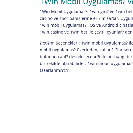
1Win Mobil Uygulamas? ve
1Win Mobil Uygulamas?: 1win giri? ve 1win be
casino ve spor bahislerine eri?im sa?lar. Uygul
1win mobil uygulamas?, iOS ve Android cihazlard
1win casino ve 1win bet ile çe?itli oyunlar? den
?leti?im Seçenekleri: 1win mobil uygulamas? ile 
mobil uygulamas? üzerinden, kullan?c?lar soru
bulunan canl? destek seçene?i ile herhangi bir
bir ?ekilde ula?abilirler. 1win mobil uygulamas
tasarlanm??t?r.