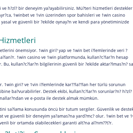
ve h?zl? bir deneyim ya?ayabilirsiniz. Mü?teri hizmetleri destekler
yr?ca, 1winbet ve 1vin üzerinden spor bahisleri ve 1win casino
yasal ve güvenli bir ?ekilde oynay?n ve kendi para yönetiminizde
Hizmetleri
etlerini önemsiyor. 1win giri? yap ve 1win bet i?lemlerinde veri ?
 sa?lan?r. 1win casino ve 1win platformunda, kullan?c?lar?n hesap
?r. Bu, kullan?c?lar?n bilgilerinin güvenli bir ?ekilde aktar?lmas?n? sa
. 1win giri? ve 1vin i?lemlerinde kar??la??lan her türlü sorunun
bine ba?vurabilirler. Destek ekibi, kullan?c?lar?n sorunlar?n? h?zl?
kanallar?ndan ve e-posta ile destek almak mümkün.
tini sa?lama konusunda öncü bir tutum sergiler. Güvenlik ve deste
hat ve güvenli bir deneyim ya?amas?na yard?mc? olur. 1win bet ve 
venli bir ortamda olabilecekleri garanti alt?na al?nm??t?r.