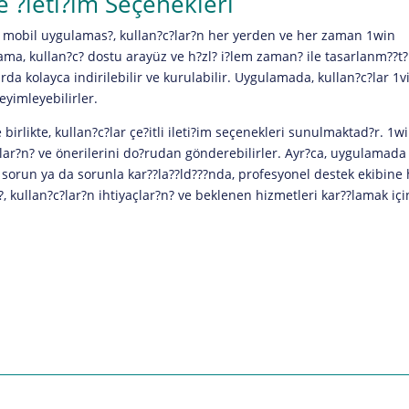
 ?leti?im Seçenekleri
t mobil uygulamas?, kullan?c?lar?n her yerden ve her zaman 1win
ama, kullan?c? dostu arayüz ve h?zl? i?lem zaman? ile tasarlanm??t?
a kolayca indirilebilir ve kurulabilir. Uygulamada, kullan?c?lar 1v
eyimleyebilirler.
birlikte, kullan?c?lar çe?itli ileti?im seçenekleri sunulmaktad?r. 1w
lar?n? ve önerilerini do?rudan gönderebilirler. Ayr?ca, uygulamada
 sorun ya da sorunla kar??la??ld???nda, profesyonel destek ekibine 
?, kullan?c?lar?n ihtiyaçlar?n? ve beklenen hizmetleri kar??lamak içi