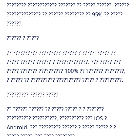
???????? ???????????? ??????? ?? ????? ??????. ??????
?????????????? ?? ?????? ???????? ?? 95% ?? ?????
??????.
?????? ? ?????
?? ?????????? ????????? ?????? ? ?????, ????? ??
????? ?????? ?????? ? ?????????????. ??? ????? ???
????? ??????? ?????????? 100% ?? ??????? ????????,
? ????? ?? ?????????? ?????????? ????? ? ?????????.
????????? ?????? ?????
?? ?????? ?????? ?? ????? ????? ? ? ???????
?????????? ??????????, ?????????? ??? iOS ?
Android. ??? ????????? ?????? ? ????? ????? ? ?