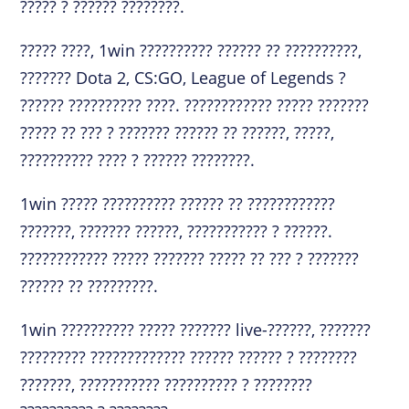
????? ? ?????? ????????.
????? ????, 1win ?????????? ?????? ?? ??????????,
??????? Dota 2, CS:GO, League of Legends ?
?????? ?????????? ????. ???????????? ????? ???????
????? ?? ??? ? ??????? ?????? ?? ??????, ?????,
?????????? ???? ? ?????? ????????.
1win ????? ?????????? ?????? ?? ????????????
???????, ??????? ??????, ??????????? ? ??????.
???????????? ????? ??????? ????? ?? ??? ? ???????
?????? ?? ?????????.
1win ?????????? ????? ??????? live-??????, ???????
????????? ????????????? ?????? ?????? ? ????????
???????, ??????????? ?????????? ? ????????