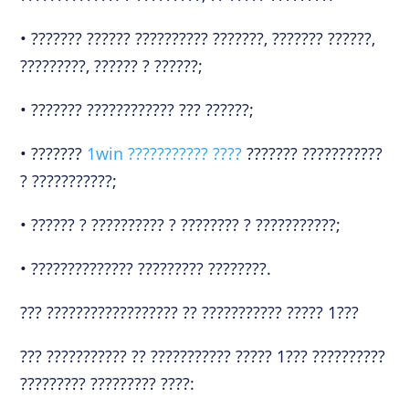
• ??????? ?????? ?????????? ???????, ??????? ??????,
?????????, ?????? ? ??????;
• ??????? ???????????? ??? ??????;
• ???????
1win ??????????? ????
??????? ???????????
? ???????????;
• ?????? ? ?????????? ? ???????? ? ???????????;
• ?????????????? ????????? ????????.
??? ?????????????????? ?? ??????????? ????? 1???
??? ??????????? ?? ??????????? ????? 1??? ??????????
????????? ????????? ????: