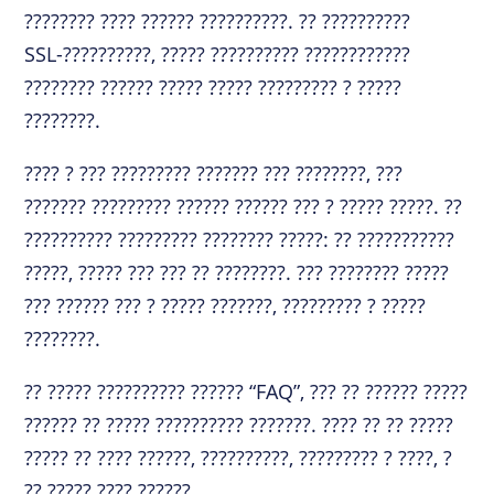
???????? ???? ?????? ??????????. ?? ??????????
SSL-??????????, ????? ?????????? ????????????
???????? ?????? ????? ????? ????????? ? ?????
????????.
???? ? ??? ????????? ??????? ??? ????????, ???
??????? ????????? ?????? ?????? ??? ? ????? ?????. ??
?????????? ????????? ???????? ?????: ?? ???????????
?????, ????? ??? ??? ?? ????????. ??? ???????? ?????
??? ?????? ??? ? ????? ???????, ????????? ? ?????
????????.
?? ????? ?????????? ?????? “FAQ”, ??? ?? ?????? ?????
?????? ?? ????? ?????????? ???????. ???? ?? ?? ?????
????? ?? ???? ??????, ??????????, ????????? ? ????, ?
?? ????? ???? ??????.