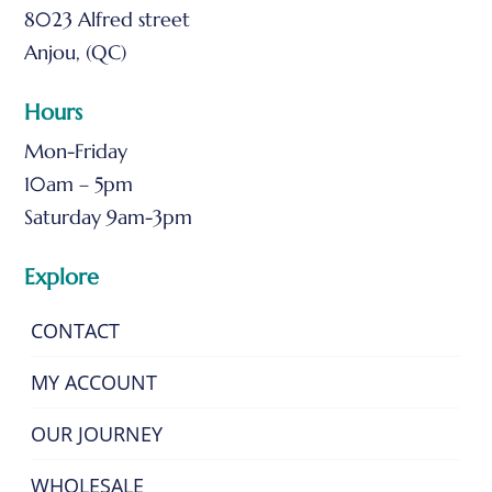
8023 Alfred street
Anjou, (QC)
Hours
Mon-Friday
10am – 5pm
Saturday 9am-3pm
Explore
CONTACT
MY ACCOUNT
OUR JOURNEY
WHOLESALE