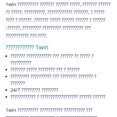
1win ?????????? ??????? ?????? ?????, ??????? ??????
?? ?????, ??????????, ???????????? ???????, ? ?????
???? ? ??????. ??????? ????? ?????? ?????? ? ??????
-??????, ????????? ????????? ?????????? ???
??????????? ???-????.
???????????? 1win
??????? ???????????? ??? ?????? ?? ????? ?
??????????
??????? ????? ???????? ??? ? ??????
????????? ?????????? ??? ???????? ??????? ?
???????
24/7 ????????? ????????
???????????? ? ?????????????????? ?????? ??????
1win ?????????? ??????????? ?????????? ???