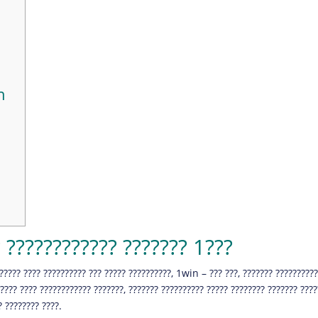
n
 ???????????? ??????? 1???
?????? ???? ?????????? ??? ????? ??????????, 1win – ??? ???, ??????? ??????????
???? ???? ???????????? ???????, ??????? ?????????? ????? ???????? ??????? ????
? ???????? ????.