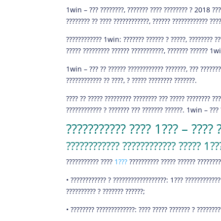
1win – ??? ????????, ??????? ???? ???????? ? 2018 ????
???????? ?? ???? ????????????, ?????? ???????????? ???
???????????? 1win: ??????? ?????? ? ?????, ???????? ??
????? ????????? ?????? ???????????, ??????? ?????? 1wi
1win – ??? ?? ?????? ???????????? ???????, ??? ???????
???????????? ?? ????, ? ????? ???????? ???????.
???? ?? ????? ????????? ???????? ??? ????? ???????? ??
???????????? ? ??????? ??? ??????? ??????. 1win – ??? 
??????????? ???? 1??? – ???? 
???????????? ???????????? ????? 1??
??????????? ????
1???
?????????? ????? ?????? ?????????
• ???????????? ? ??????????????????: 1??? ????????????
?????????? ? ??????? ??????;
• ???????? ?????????????: ???? ????? ??????? ? ????????