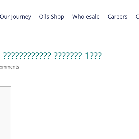
Our Journey
Oils Shop
Wholesale
Careers
C
 ???????????? ??????? 1???
comments