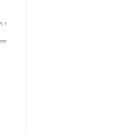
?, ?
????