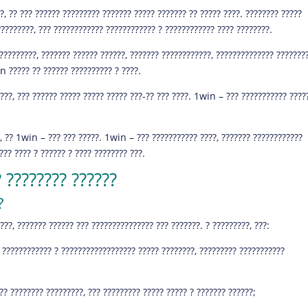
, ?? ??? ?????? ????????? ??????? ????? ??????? ?? ????? ????. ???????? ?????
?????????, ??? ???????????? ???????????? ? ???????????? ???? ????????.
?????????, ??????? ?????? ??????, ??????? ????????????, ?????????????? ????????
n ????? ?? ?????? ?????????? ? ????.
???, ??? ?????? ????? ????? ????? ???-?? ??? ????. 1win – ??? ??????????? ????
?, ?? 1win – ??? ??? ?????. 1win – ??? ??????????? ????, ??????? ????????????
??? ???? ? ?????? ? ???? ???????? ???.
? ???????? ??????
?
??, ??????? ?????? ??? ??????????????? ??? ???????. ? ?????????, ???:
 ???????????? ? ?????????????????? ????? ????????, ????????? ???????????
?? ???????? ?????????, ??? ????????? ????? ????? ? ??????? ??????;