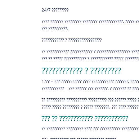
24/7 ?????????
???? ??????? ????????? ???????? ?????????????, ????? ??
??? ??????????.
???????????? ? ??????????????????
?? ???????????? ???????????? ? ?????????????????? ????
??? ?? ????? ???????????? ? ???????????? ????? ???????
???????????? ? ?????????
1??? – ??? ??????????? ???? ???????????? ???????, ?????
???????????? – ??? ?????? ??? ???????, ? ??????? ?? ???
?? ?????????? ??????????? ?????????? ??? ?????? ????? 
????? ????? ????????? ? ????? ????????. ??? ???? ??????
??? ?? ???????????? ????????????
?? ?????????? ????????? ???? ??? ??????????? ?????????