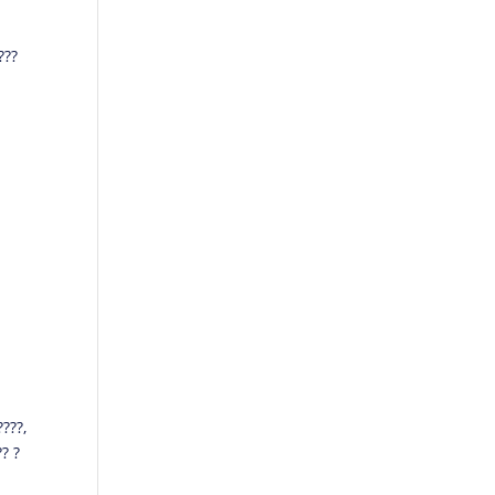
???
????,
?? ?