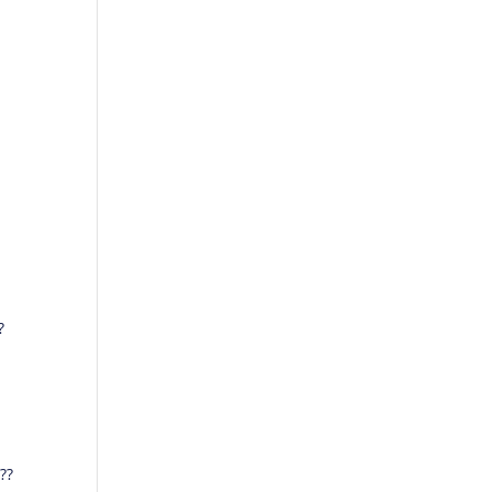
?
???