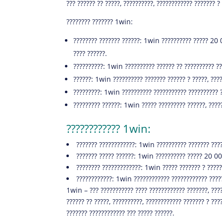
??? ?????? ?? ?????, ??????????, ???????????? ??????? ?
???????? ??????? 1win:
???????? ??????? ??????: 1win ?????????? ????? 20 00
???? ??????.
??????????: 1win ?????????? ?????? ?? ?????????? 
??????: 1win ?????????? ??????? ?????? ? ?????, ????
?????????: 1win ?????????? ??????????? ?????????? ?
????????? ??????: 1win ????? ????????? ??????, ????
???????????? 1win:
??????? ????????????: 1win ?????????? ??????? ????
??????? ????? ??????: 1win ?????????? ????? 20 000
???????? ?????????????: 1win ????? ??????? ? ?????
????????????: 1win ???????????? ???????????? ?????
1win – ??? ??????????? ???? ???????????? ???????, ????
?????? ?? ?????, ??????????, ???????????? ??????? ? ???
??????? ???????????? ??? ????? ??????.