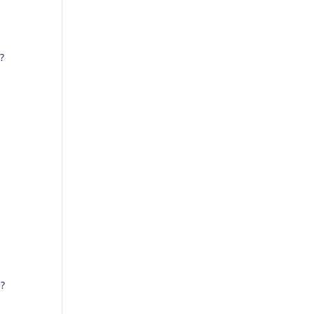
??
 ?