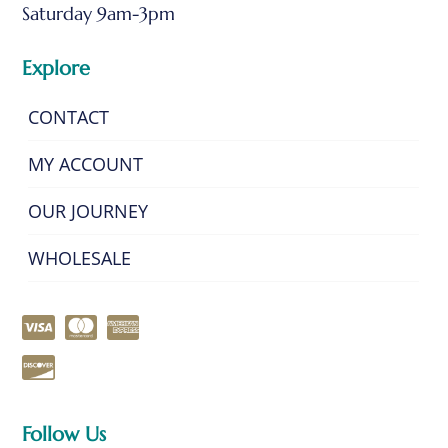
Saturday 9am-3pm
Explore
CONTACT
MY ACCOUNT
OUR JOURNEY
WHOLESALE
Follow Us