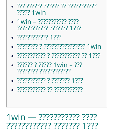
??? ?????? ?????? ?? ???????????
????? 1win
1win – ??????????? ????
???????????? ??????? 1???
???????????? 1???
???????? ? ???????????????? 1win
??????????? ? ??????????? ?? 1???
?????? ? ????? 1win – ???
???????? ????????????
??????????? ? ??????? 1???
??????????? ?? ???????????
1win — ??????????? ????
???????????? ??????? 1???