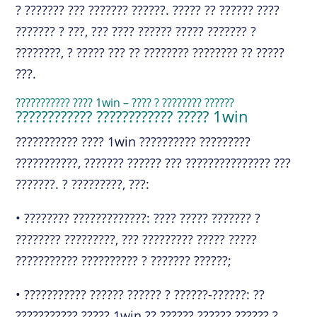
? ??????? ??? ??????? ??????. ????? ?? ?????? ????
??????? ? ???, ??? ???? ?????? ????? ??????? ?
????????, ? ????? ??? ?? ???????? ???????? ?? ?????
???.
??????????? ???? 1win – ???? ? ???????? ??????
???????????? ???????????? ????? 1win
??????????? ???? 1win ?????????? ?????????
???????????, ??????? ?????? ??? ??????????????? ???
???????. ? ?????????, ???:
• ???????? ?????????????: ???? ????? ??????? ?
???????? ?????????, ??? ????????? ????? ?????
??????????? ?????????? ? ??????? ??????;
• ??????????? ?????? ?????? ? ??????-??????: ??
??????????? ????? 1win ?? ?????? ?????? ?????? ?