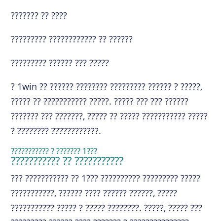
??????? ?? ????
????????? ???????????? ?? ??????
????????? ?????? ??? ?????
? 1win ?? ?????? ???????? ????????? ?????? ? ?????,
????? ?? ??????????? ?????. ????? ??? ??? ??????
??????? ??? ???????, ????? ?? ????? ??????????? ?????
? ???????? ????????????.
??????????? ? ??????? 1???
??????????? ?? ???????????
??? ??????????? ?? 1??? ?????????? ????????? ?????
???????????, ?????? ???? ?????? ??????, ?????
??????????? ????? ? ????? ????????. ?????, ????? ???