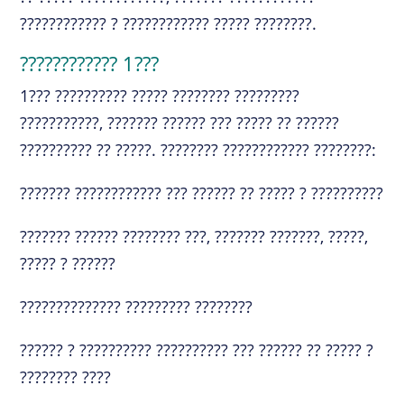
???????????? ? ???????????? ????? ????????.
???????????? 1???
1??? ?????????? ????? ???????? ?????????
???????????, ??????? ?????? ??? ????? ?? ??????
?????????? ?? ?????. ???????? ???????????? ????????:
??????? ???????????? ??? ?????? ?? ????? ? ??????????
??????? ?????? ???????? ???, ??????? ???????, ?????,
????? ? ??????
?????????????? ????????? ????????
?????? ? ?????????? ?????????? ??? ?????? ?? ????? ?
???????? ????