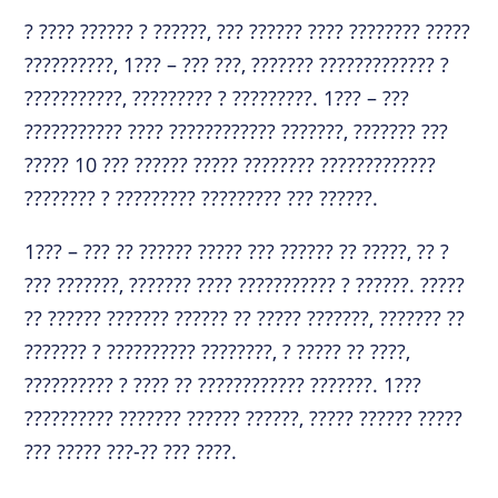
? ???? ?????? ? ??????, ??? ?????? ???? ???????? ?????
??????????, 1??? – ??? ???, ??????? ????????????? ?
???????????, ????????? ? ?????????. 1??? – ???
??????????? ???? ???????????? ???????, ??????? ???
????? 10 ??? ?????? ????? ???????? ?????????????
???????? ? ????????? ????????? ??? ??????.
1??? – ??? ?? ?????? ????? ??? ?????? ?? ?????, ?? ?
??? ???????, ??????? ???? ??????????? ? ??????. ?????
?? ?????? ??????? ?????? ?? ????? ???????, ??????? ??
??????? ? ?????????? ????????, ? ????? ?? ????,
?????????? ? ???? ?? ???????????? ???????. 1???
?????????? ??????? ?????? ??????, ????? ?????? ?????
??? ????? ???-?? ??? ????.