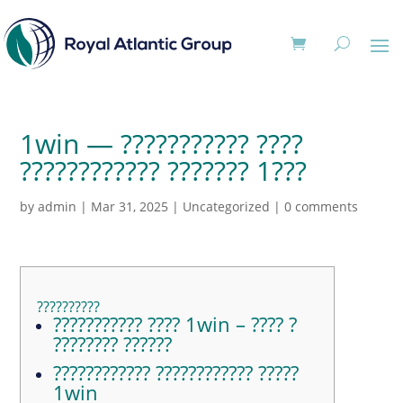
1win — ??????????? ????
???????????? ??????? 1???
by
admin
|
Mar 31, 2025
|
Uncategorized
|
0 comments
??????????
??????????? ???? 1win – ???? ?
???????? ??????
???????????? ???????????? ?????
1win