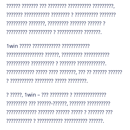
?????? ??????? ??? ???????? ?????????? ?????????,
??????? ??????????? ???????? ? ?????????? ???????
????????? ???????, ????????? ??????? ?????? ?
????????? ?????????? ? ??????????? ???????.
1win ????? ???????????? ????????????
???????????????? ??????, ????????? ???????????
?????????? ?????????? ? ??????? ????????????.
???????????? ????? ???? ???????, ??? ?? ?????? ??????
? ?????????? ???????? ????? ????????.
? ?????, 1win – ??? ???????? ? ??????????????
????????? ??? ??????-??????, ??????? ??????????
????????????? ??????? ?????? ????? ? ??????? ???
??????????? ? ??????????? ?????????? ??????.