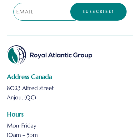
SUSBCRIBE!
Address Canada
8023 Alfred street
Anjou, (QC)
Hours
Mon-Friday
10am – 5pm