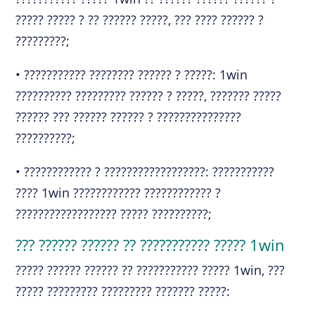
????? ????? ? ?? ?????? ?????, ??? ???? ?????? ?
?????????;
• ??????????? ???????? ?????? ? ?????: 1win
?????????? ????????? ?????? ? ?????, ??????? ?????
?????? ??? ?????? ?????? ? ???????????????
??????????;
• ???????????? ? ??????????????????: ???????????
???? 1win ???????????? ???????????? ?
?????????????????? ????? ??????????;
??? ?????? ?????? ?? ??????????? ????? 1win
????? ?????? ?????? ?? ??????????? ????? 1win, ???
????? ????????? ????????? ??????? ?????: