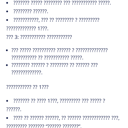
??????? ????? ???????? ??? ??????????? ?????.
???????? ??????.
???????????, ??? ?? ???????? ? ?????????
????????????? 1???.
??? 3: ??????????? ???????????
??? ????? ?????????? ?????? ? ??????????????
??????????? ?? ??????????? ?????.
???????? ?????? ? ???????? ?? ?????? ???
?????????????.
??????????? ?? 1???
??????? ?? ???? 1???, ????????? ??? ????? ?
??????.
???? ?? ?????? ??????, ?? ?????? ???????????? ???,
????????? ??????? “?????? ???????”.