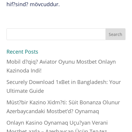
hif?sind? mövcuddur.
Recent Posts
Mobil d?qiq? Aviator Oyunu Mostbet Onlayn
Kazinoda Indi!
Securely Download 1xBet in Bangladesh: Your
Ultimate Guide
Müst?bir Kazino Xidm?ti: Süit Bonanza Olunur
Azerbaycandaki Mostbet’d? Oynamaq
Onlayn Kasino Oynamaq Uçu?yan Verani
Mostbet.azda – Azerbaycan Üçün Tez-tez