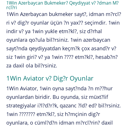
1Win Azerbaycan Bukmeker? Qeydiyyat v? ?dman M?
rcl?ri
1Win Azerbaycan bukmeker sayt?, idman m?rcl?
ri v? dig?r oyunlar üçün ?n yax?? seçimdir. 1win
indir v? ya 1win yukle etm?kl?, siz d?rhal
oyunlara qo?ula bil?rsiniz. 1win azerbaycan
sayt?nda qeydiyyatdan keçm?k çox asand?r v?
siz 1win giri? v? ya 1win ???? etm?kl?, hesab?n?
za daxil ola bil?rsiniz.
1Win Aviator v? Dig?r Oyunlar
1Win Aviator, 1win oyna sayt?nda ?n m??hur
oyunlardan biridir. Bu oyunda, siz müxt?lif
strategiyalar i?l?d?r?k, qazanc ?ld? ed? bil?rsiniz.
1win ??????? etm?kl?, siz h?mçinin dig?r
oyunlara, o cüml?d?n idman m?rcl?rin? daxil