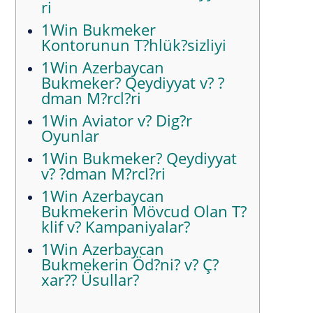
ri
1Win
Bukmeker
Kontorunun T?hlük?sizliyi
1Win
Azerbaycan
Bukmeker? Qeydiyyat v? ?
dman M?rcl?ri
1Win
Aviator v? Dig?r
Oyunlar
1Win
Bukmeker? Qeydiyyat
v? ?dman M?rcl?ri
1Win
Azerbaycan
Bukmekerin Mövcud Olan T?
klif v? Kampaniyalar?
1Win
Azerbaycan
Bukmekerin Öd?ni? v? Ç?
xar?? Üsullar?