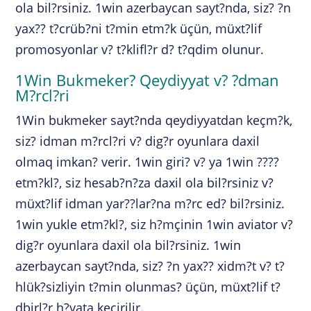
ola bil?rsiniz. 1win azerbaycan sayt?nda, siz? ?n
yax?? t?crüb?ni t?min etm?k üçün, müxt?lif
promosyonlar v? t?klifl?r d? t?qdim olunur.
1Win Bukmeker? Qeydiyyat v? ?dman
M?rcl?ri
1Win bukmeker sayt?nda qeydiyyatdan keçm?k,
siz? idman m?rcl?ri v? dig?r oyunlara daxil
olmaq imkan? verir. 1win giri? v? ya 1win ????
etm?kl?, siz hesab?n?za daxil ola bil?rsiniz v?
müxt?lif idman yar??lar?na m?rc ed? bil?rsiniz.
1win yukle etm?kl?, siz h?mçinin 1win aviator v?
dig?r oyunlara daxil ola bil?rsiniz. 1win
azerbaycan sayt?nda, siz? ?n yax?? xidm?t v? t?
hlük?sizliyin t?min olunmas? üçün, müxt?lif t?
dbirl?r h?yata keçirilir.