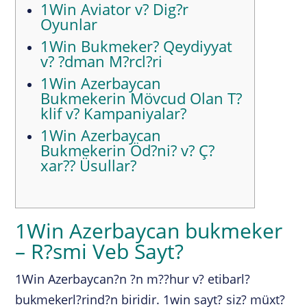
1Win Aviator v? Dig?r
Oyunlar
1Win Bukmeker? Qeydiyyat
v? ?dman M?rcl?ri
1Win Azerbaycan
Bukmekerin Mövcud Olan T?
klif v? Kampaniyalar?
1Win Azerbaycan
Bukmekerin Öd?ni? v? Ç?
xar?? Üsullar?
1Win Azerbaycan bukmeker
– R?smi Veb Sayt?
1Win Azerbaycan?n ?n m??hur v? etibarl?
bukmekerl?rind?n biridir. 1win sayt? siz? müxt?