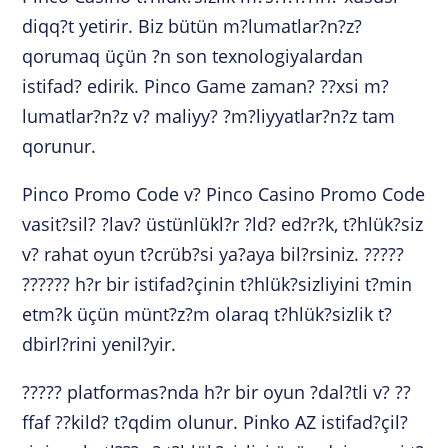
diqq?t yetirir. Biz bütün m?lumatlar?n?z?
qorumaq üçün ?n son texnologiyalardan
istifad? edirik. Pinco Game zaman? ??xsi m?
lumatlar?n?z v? maliyy? ?m?liyyatlar?n?z tam
qorunur.
Pinco Promo Code v? Pinco Casino Promo Code
vasit?sil? ?lav? üstünlükl?r ?ld? ed?r?k, t?hlük?siz
v? rahat oyun t?crüb?si ya?aya bil?rsiniz. ?????
?????? h?r bir istifad?çinin t?hlük?sizliyini t?min
etm?k üçün münt?z?m olaraq t?hlük?sizlik t?
dbirl?rini yenil?yir.
????? platformas?nda h?r bir oyun ?dal?tli v? ??
ffaf ??kild? t?qdim olunur. Pinko AZ istifad?çil?