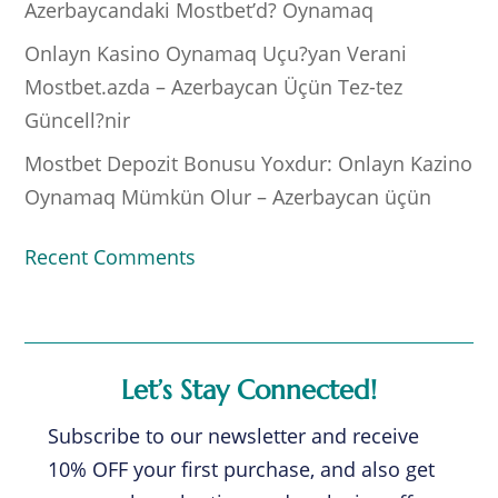
Azerbaycandaki Mostbet’d? Oynamaq
Onlayn Kasino Oynamaq Uçu?yan Verani
Mostbet.azda – Azerbaycan Üçün Tez-tez
Güncell?nir
Mostbet Depozit Bonusu Yoxdur: Onlayn Kazino
Oynamaq Mümkün Olur – Azerbaycan üçün
Recent Comments
Let’s Stay Connected!
Subscribe to our newsletter and receive
10% OFF your first purchase, and also get