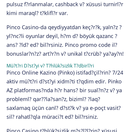
pulsuz f?rlanmalar, cashback v? xüsusi turnirl?r
kimi maraql? t?klifl?r var.
Pinco Casino-da qeydiyyatdan keç?r?k, yaln?z ?
yl?nc?li oyunlar deyil, h?m d? böyük qazanc ?
ans? ?ld? ed? bil?rsiniz. Pinco promo code il?
bonuslar?n?z? art?r?n v? unikal t?crüb? ya?ay?n!
Mü?t?ri D?st?yi v? T?hlük?sizlik T?dbirl?ri
Pinco Online Kazino (Pinko) istifad?çil?rin? 7/24
aktiv mü?t?ri d?st?yi xidm?ti t?qdim edir. Pinko
AZ platformas?nda h?r hans? bir sual?n?z v? ya
probleml? qar??la?san?z, biziml? ?laq?
saxlamaq üçün canl? d?st?k v? ya e-poçt vasit?
sil? rahatl?qla müraci?t ed? bil?rsiniz.
Pinco Casino t?hlük?sizlik m?s?l?l?rin? xüsusi