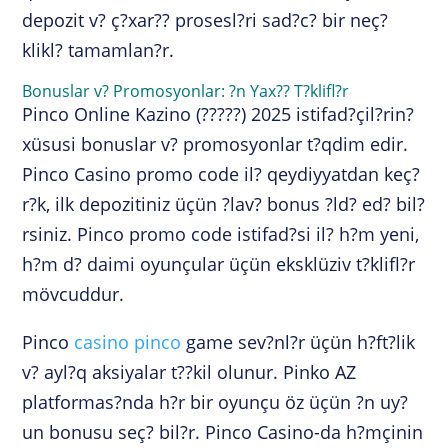
depozit v? ç?xar?? prosesl?ri sad?c? bir neç?
klikl? tamamlan?r.
Bonuslar v? Promosyonlar: ?n Yax?? T?klifl?r
Pinco Online Kazino (?????) 2025 istifad?çil?rin?
xüsusi bonuslar v? promosyonlar t?qdim edir.
Pinco Casino promo code il? qeydiyyatdan keç?
r?k, ilk depozitiniz üçün ?lav? bonus ?ld? ed? bil?
rsiniz. Pinco promo code istifad?si il? h?m yeni,
h?m d? daimi oyunçular üçün eksklüziv t?klifl?r
mövcuddur.
Pinco
casino pinco
game sev?nl?r üçün h?ft?lik
v? ayl?q aksiyalar t??kil olunur. Pinko AZ
platformas?nda h?r bir oyunçu öz üçün ?n uy?
un bonusu seç? bil?r. Pinco Casino-da h?mçinin