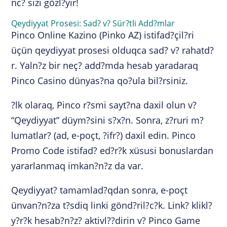
nc? sizi gözl?yir!
Qeydiyyat Prosesi: Sad? v? Sür?tli Add?mlar
Pinco Online Kazino (Pinko AZ) istifad?çil?ri
üçün qeydiyyat prosesi olduqca sad? v? rahatd?
r. Yaln?z bir neç? add?mda hesab yaradaraq
Pinco Casino dünyas?na qo?ula bil?rsiniz.
?lk olaraq, Pinco r?smi sayt?na daxil olun v?
“Qeydiyyat” düym?sini s?x?n. Sonra, z?ruri m?
lumatlar? (ad, e-poçt, ?ifr?) daxil edin. Pinco
Promo Code istifad? ed?r?k xüsusi bonuslardan
yararlanmaq imkan?n?z da var.
Qeydiyyat? tamamlad?qdan sonra, e-poçt
ünvan?n?za t?sdiq linki gönd?ril?c?k. Link? klikl?
y?r?k hesab?n?z? aktivl??dirin v? Pinco Game