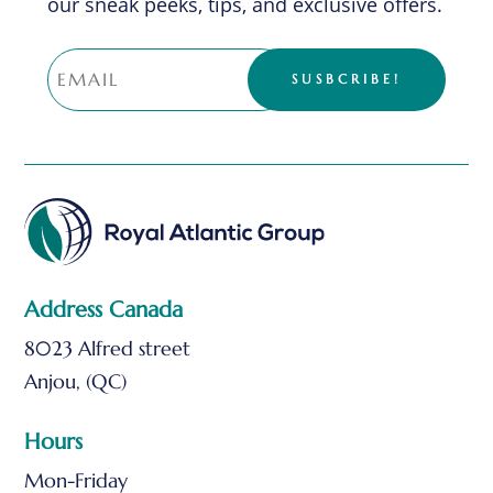
our sneak peeks, tips, and exclusive offers.
SUSBCRIBE!
Address Canada
8023 Alfred street
Anjou, (QC)
Hours
Mon-Friday