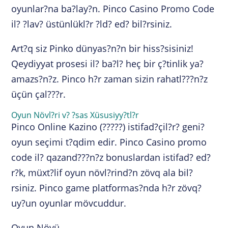
oyunlar?na ba?lay?n. Pinco Casino Promo Code
il? ?lav? üstünlükl?r ?ld? ed? bil?rsiniz.
Art?q siz Pinko dünyas?n?n bir hiss?sisiniz!
Qeydiyyat prosesi il? ba?l? heç bir ç?tinlik ya?
amazs?n?z. Pinco h?r zaman sizin rahatl???n?z
üçün çal???r.
Oyun Növl?ri v? ?sas Xüsusiyy?tl?r
Pinco Online Kazino (?????) istifad?çil?r? geni?
oyun seçimi t?qdim edir. Pinco Casino promo
code il? qazand???n?z bonuslardan istifad? ed?
r?k, müxt?lif oyun növl?rind?n zövq ala bil?
rsiniz. Pinco game platformas?nda h?r zövq?
uy?un oyunlar mövcuddur.
Oyun Növü