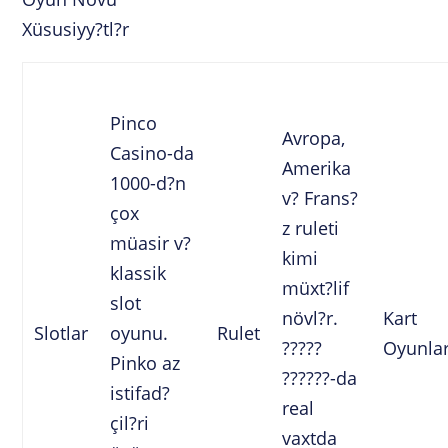
Xüsusiyy?tl?r
Pinco
Avropa,
Casino-da
Amerika
1000-d?n
v? Frans?
çox
z ruleti
müasir v?
kimi
klassik
müxt?lif
slot
növl?r.
Kart
Slotlar
oyunu.
Rulet
?????
Oyunla
Pinko az
??????-da
istifad?
real
çil?ri
vaxtda