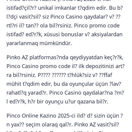
istifad?çil?r? unikal imkanlar t?qdim edir. Bu b?
l?dçi vasit?sil? siz Pinco Casino qaydalar? v? ??
rtl?ri il? tan?? ola bil?rsiniz. Pinco promo code
istifad? ed?r?k, xüsusi bonuslar v? aksiyalardan
yararlanmaq mümkündür.
Pinko AZ platformas?nda qeydiyyatdan keç?r?k,
Pinco Casino promo code il? ilk depozitinizi art?
ra bil?rsiniz. P???? ?????? t?hlük?siz v? ??ffaf
mühit t?qdim edir, bu da oyunçular üçün ?lav?
rahatl?q yarad?r. Pinco Casino qaydalar?na ?m?
l ed?r?k, h?r bir oyunçu u?ur qazana bil?r.
Pinco Online Kazino 2025-ci ild? d? sizin üçün ?
n yax?? seçim olaraq qal?r. Pinko AZ vasit?sil?