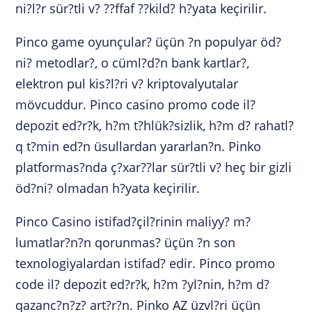
ni?l?r sür?tli v? ??ffaf ??kild? h?yata keçirilir.
Pinco game oyunçular? üçün ?n populyar öd?
ni? metodlar?, o cüml?d?n bank kartlar?,
elektron pul kis?l?ri v? kriptovalyutalar
mövcuddur. Pinco casino promo code il?
depozit ed?r?k, h?m t?hlük?sizlik, h?m d? rahatl?
q t?min ed?n üsullardan yararlan?n. Pinko
platformas?nda ç?xar??lar sür?tli v? heç bir gizli
öd?ni? olmadan h?yata keçirilir.
Pinco Casino istifad?çil?rinin maliyy? m?
lumatlar?n?n qorunmas? üçün ?n son
texnologiyalardan istifad? edir. Pinco promo
code il? depozit ed?r?k, h?m ?yl?nin, h?m d?
qazanc?n?z? art?r?n. Pinko AZ üzvl?ri üçün