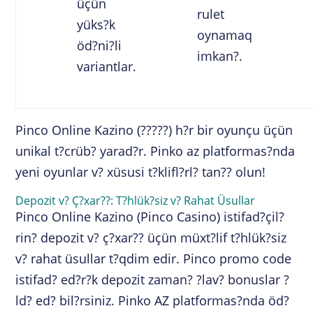
üçün
rulet
yüks?k
oynamaq
öd?ni?li
imkan?.
variantlar.
Pinco Online Kazino (?????) h?r bir oyunçu üçün
unikal t?crüb? yarad?r. Pinko az platformas?nda
yeni oyunlar v? xüsusi t?klifl?rl? tan?? olun!
Depozit v? Ç?xar??: T?hlük?siz v? Rahat Üsullar
Pinco Online Kazino (Pinco Casino) istifad?çil?
rin? depozit v? ç?xar?? üçün müxt?lif t?hlük?siz
v? rahat üsullar t?qdim edir. Pinco promo code
istifad? ed?r?k depozit zaman? ?lav? bonuslar ?
ld? ed? bil?rsiniz. Pinko AZ platformas?nda öd?