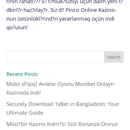
rinin rahatl??? v? t?hlük?sizliyi üçün daim yeni t?
dbirl?r haz?rlay?r. Siz d? Pinco Online Kazino-
nun üstünlükl?rind?n yararlanmaq üçün indi
qo?ulun!
Recent Posts
Mobil d?qiq? Aviator Oyunu Mostbet Onlayn
Kazinoda Indi!
Securely Download 1xBet in Bangladesh: Your
Ultimate Guide
Müst?bir Kazino Xidm?ti: Süit Bonanza Olunur