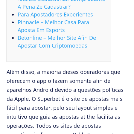
A Pena Ze Cadastrar?
Para Apostadores Experientes
Pinnacle – Melhor Casa Para
Aposta Em Esports
Betonline – Melhor Site Afin De
Apostar Com Criptomoedas
Além disso, a maioria dieses operadoras que
oferecem o app o fazem somente afin de
aparelhos Android devido a questões políticas
da Apple. O Superbet é o site de apostas mais
fácil para apostar, pelo seu layout simples e
intuitivo que guia as apostas at the facilita as
operações. Todos os sites de apostas