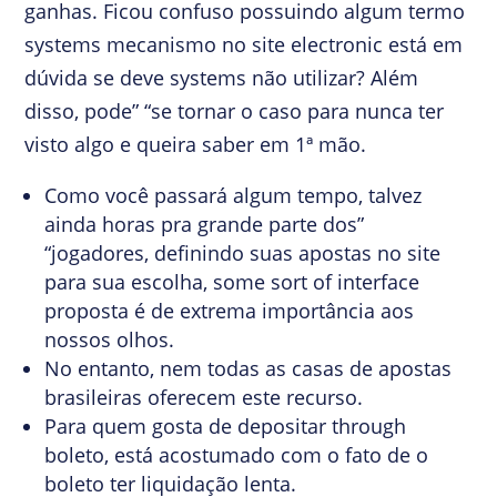
ganhas. Ficou confuso possuindo algum termo
systems mecanismo no site electronic está em
dúvida se deve systems não utilizar? Além
disso, pode” “se tornar o caso para nunca ter
visto algo e queira saber em 1ª mão.
Como você passará algum tempo, talvez
ainda horas pra grande parte dos”
“jogadores, definindo suas apostas no site
para sua escolha, some sort of interface
proposta é de extrema importância aos
nossos olhos.
No entanto, nem todas as casas de apostas
brasileiras oferecem este recurso.
Para quem gosta de depositar through
boleto, está acostumado com o fato de o
boleto ter liquidação lenta.