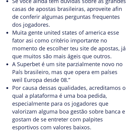
Se você ainda tem dúvidas sobre as grandes
casas de apostas brasileiras, aproveite afin
de conferir algumas perguntas frequentes
dos jogadores.
Muita gente united states of america esse
fator asi como critério importante no
momento de escolher teu site de apostas, já
que muitos são mais ágeis que outros.
A Superbet é um site parzialmente novo no
País brasileiro, mas que opera em países
weil Europa desde 08.”
Por causa dessas qualidades, acreditamos o
qual a plataforma é uma boa pedida,
especialmente para os jogadores que
valorizam alguma boa gestão sobre banca e
gostam de se entreter com palpites
esportivos com valores baixos.