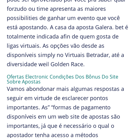
forzudo ou time apresenta as maiores
possibilities de ganhar um evento que você
está apostando. A casa da aposta Galera. bet é
totalmente indicada afin de quem gosta de
ligas virtuais. As opções vão desde as
disponíveis simply no Virtuais Betradar, até a
diversidade weil Golden Race.
Ofertas Electronic Condições Dos Bônus Do Site
Sobre Apostas
Vamos abondonar mais algumas respostas a
seguir em virtude de esclarecer pontos
importantes. As” “formas de pagamento
disponíveis em um web site de apostas são
importantes, já que é necessário o qual o
apostador tenha acesso a métodos